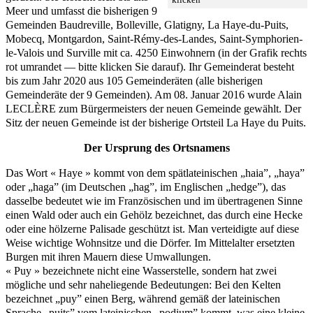
Meer und umfasst die bisherigen 9
Gemeinden Baudreville, Bolleville, Glatigny, La Haye-du-Puits,
Mobecq, Montgardon, Saint-Rémy-des-Landes, Saint-Symphorien-
le-Valois und Surville mit ca. 4250 Einwohnern (in der Grafik rechts
rot umrandet — bitte klicken Sie darauf). Ihr Gemeinderat besteht
bis zum Jahr 2020 aus 105 Gemeinderäten (alle bisherigen
Gemeinderäte der 9 Gemeinden). Am 08. Januar 2016 wurde Alain
LECLÈRE zum Bürgermeisters der neuen Gemeinde gewählt. Der
Sitz der neuen Gemeinde ist der bisherige Ortsteil La Haye du Puits.
Der Ursprung des Ortsnamens
Das Wort « Haye » kommt von dem spätlateinischen „haia”, „haya”
oder „haga” (im Deutschen „hag”, im Englischen „hedge”), das
dasselbe bedeutet wie im Französischen und im übertragenen Sinne
einen Wald oder auch ein Gehölz bezeichnet, das durch eine Hecke
oder eine hölzerne Palisade geschützt ist. Man verteidigte auf diese
Weise wichtige Wohnsitze und die Dörfer. Im Mittelalter ersetzten
Burgen mit ihren Mauern diese Umwallungen.
« Puy » bezeichnete nicht eine Wasserstelle, sondern hat zwei
mögliche und sehr naheliegende Bedeutungen: Bei den Kelten
bezeichnet „puy” einen Berg, während gemäß der lateinischen
Sprache „puits” vom lateinischen „podium” kommt, was eine kleine